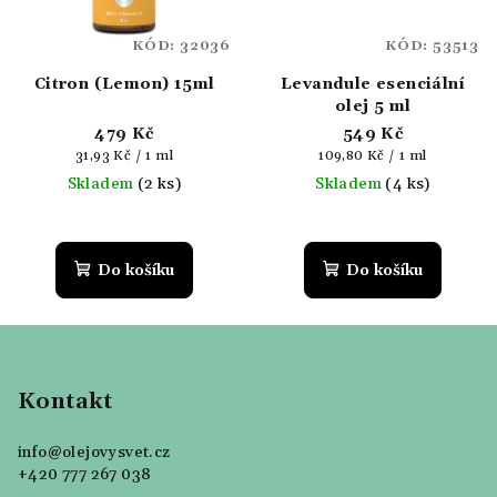
KÓD:
32036
KÓD:
53513
Citron (Lemon) 15ml
Levandule esenciální
olej 5 ml
479 Kč
549 Kč
Měrná
Měrná
31,93 Kč / 1 ml
109,80 Kč / 1 ml
cena:
cena:
Skladem
(2 ks)
Skladem
(4 ks)
Do košíku
Do košíku
Z
á
p
Kontakt
a
info
@
olejovysvet.cz
t
+420 777 267 038
í