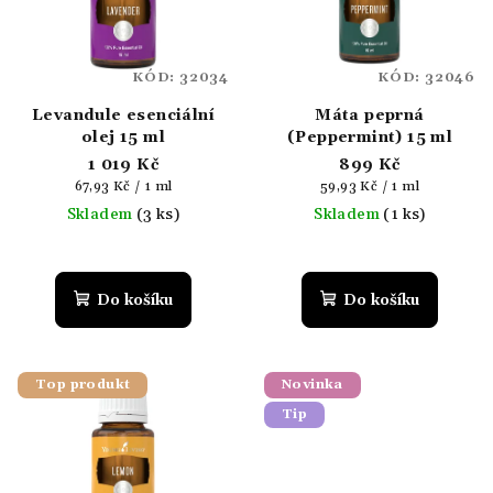
KÓD:
32034
KÓD:
32046
Levandule esenciální
Máta peprná
olej 15 ml
(Peppermint) 15 ml
1 019 Kč
899 Kč
Měrná
Měrná
67,93 Kč / 1 ml
59,93 Kč / 1 ml
cena:
cena:
Skladem
(3 ks)
Skladem
(1 ks)
Průměrné
hodnocení
produktu
Do košíku
Do košíku
je
5,0
z
5
Top produkt
Novinka
hvězdiček.
Tip