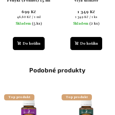
Fenykl (Fennel) 15 ml
Viya difuzér
699 Kč
1 349 Kč
Měrná
Měrná
46,60 Kč / 1 ml
1 349 Kč / 1 ks
cena:
cena:
Skladem
(5 ks)
Skladem
(2 ks)
Do košíku
Do košíku
Podobné produkty
Top produkt
Top produkt