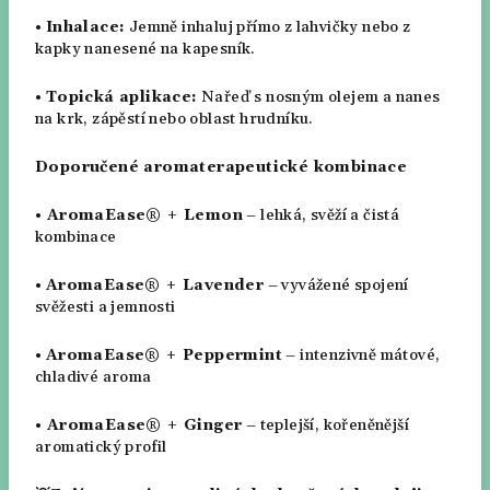
•
Inhalace:
Jemně inhaluj přímo z lahvičky nebo z
kapky nanesené na kapesník.
•
Topická aplikace:
Nařeď s nosným olejem a nanes
na krk, zápěstí nebo oblast hrudníku.
Doporučené aromaterapeutické kombinace
•
AromaEase® + Lemon
– lehká, svěží a čistá
kombinace
•
AromaEase® + Lavender
– vyvážené spojení
svěžesti a jemnosti
•
AromaEase® + Peppermint
– intenzivně mátové,
chladivé aroma
•
AromaEase® + Ginger
– teplejší, kořeněnější
aromatický profil