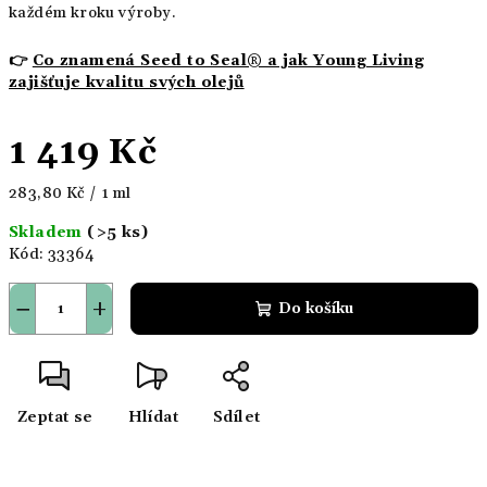
každém kroku výroby.
👉
Co znamená Seed to Seal® a jak Young Living
zajišťuje kvalitu svých olejů
1 419 Kč
Měrná
283,80 Kč / 1 ml
cena:
Skladem
(>5 ks)
Kód:
33364
−
+
Do košíku
Zeptat se
Hlídat
Sdílet