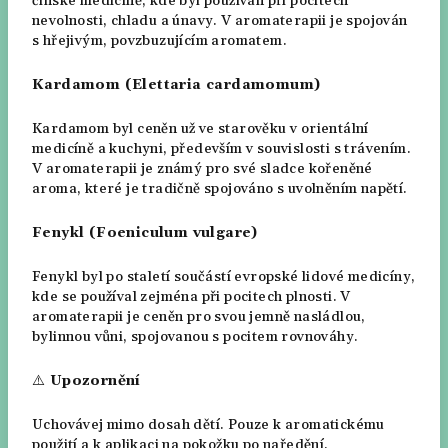
čínské medicíně, kde byl používán při pocitech
nevolnosti, chladu a únavy. V aromaterapii je spojován
s hřejivým, povzbuzujícím aromatem.
Kardamom (Elettaria cardamomum)
Kardamom byl ceněn už ve starověku v orientální
medicíně a kuchyni, především v souvislosti s trávením.
V aromaterapii je známý pro své sladce kořeněné
aroma, které je tradičně spojováno s uvolněním napětí.
Fenykl (Foeniculum vulgare)
Fenykl byl po staletí součástí evropské lidové medicíny,
kde se používal zejména při pocitech plnosti. V
aromaterapii je ceněn pro svou jemně nasládlou,
bylinnou vůni, spojovanou s pocitem rovnováhy.
⚠️
Upozornění
Uchovávej mimo dosah dětí. Pouze k aromatickému
použití a k aplikaci na pokožku po naředění.