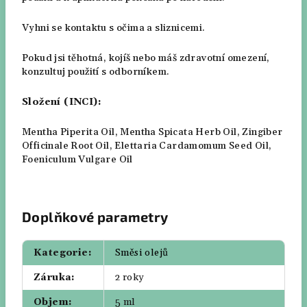
Vyhni se kontaktu s očima a sliznicemi.
Pokud jsi těhotná, kojíš nebo máš zdravotní omezení,
konzultuj použití s odborníkem.
Složení (INCI):
Mentha Piperita Oil, Mentha Spicata Herb Oil, Zingiber
Officinale Root Oil, Elettaria Cardamomum Seed Oil,
Foeniculum Vulgare Oil
Doplňkové parametry
Kategorie
:
Směsi olejů
Záruka
:
2 roky
Objem
:
5 ml