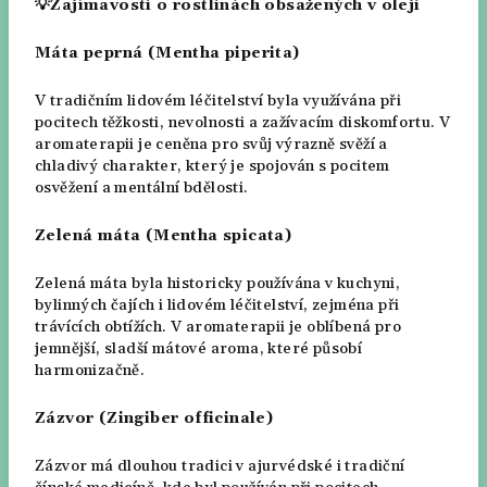
💡Zajímavosti o rostlinách obsažených v oleji
Máta peprná (Mentha piperita)
V tradičním lidovém léčitelství byla využívána při
pocitech těžkosti, nevolnosti a zažívacím diskomfortu. V
aromaterapii je ceněna pro svůj výrazně svěží a
chladivý charakter, který je spojován s pocitem
osvěžení a mentální bdělosti.
Zelená máta (Mentha spicata)
Zelená máta byla historicky používána v kuchyni,
bylinných čajích i lidovém léčitelství, zejména při
trávících obtížích. V aromaterapii je oblíbená pro
jemnější, sladší mátové aroma, které působí
harmonizačně.
Zázvor (Zingiber officinale)
Zázvor má dlouhou tradici v ajurvédské i tradiční