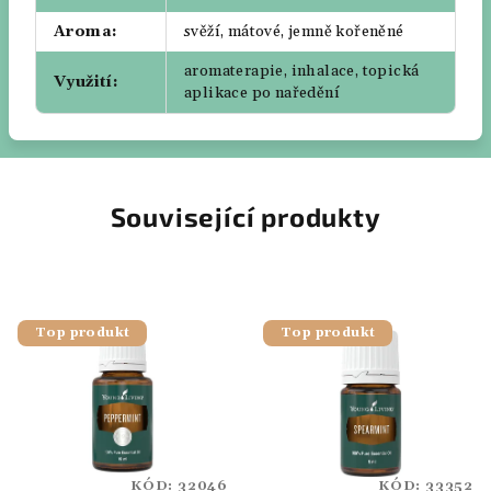
Aroma
:
svěží, mátové, jemně kořeněné
aromaterapie, inhalace, topická
Využití
:
aplikace po naředění
Související produkty
Top produkt
Top produkt
KÓD:
32046
KÓD:
33352