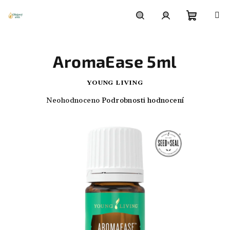
Přejít
na
obsah
Nákupn
Hledat
Přihlášení
AromaEase 5ml
košík
YOUNG LIVING
Průměrné
Neohodnoceno
Podrobnosti hodnocení
hodnocení
produktu
je
0,0
z
5
hvězdiček.