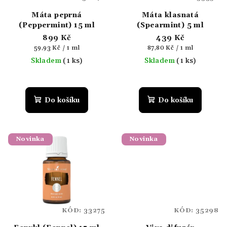
Máta peprná
Máta klasnatá
(Peppermint) 15 ml
(Spearmint) 5 ml
899 Kč
439 Kč
Měrná
Měrná
59,93 Kč / 1 ml
87,80 Kč / 1 ml
cena:
cena:
Skladem
(1 ks)
Skladem
(1 ks)
Průměrné
hodnocení
produktu
Do košíku
Do košíku
je
5,0
z
5
Novinka
Novinka
hvězdiček.
KÓD:
33275
KÓD:
35298