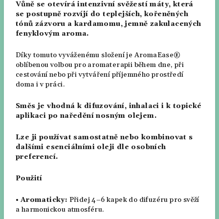
Vůně se otevírá intenzivní svěžestí máty, která
se postupně rozvíjí do teplejších, kořeněných
tónů zázvoru a kardamomu, jemně zakulacených
fenyklovým aroma.
Díky tomuto vyváženému složení je AromaEase®
oblíbenou volbou pro aromaterapii během dne, při
cestování nebo při vytváření příjemného prostředí
doma i v práci.
Směs je vhodná k difuzování, inhalaci i k topické
aplikaci po naředění nosným olejem.
Lze ji používat samostatně nebo kombinovat s
dalšími esenciálními oleji dle osobních
preferencí.
Použití
•
Aromaticky:
Přidej 4–6 kapek do difuzéru pro svěží
a harmonickou atmosféru.