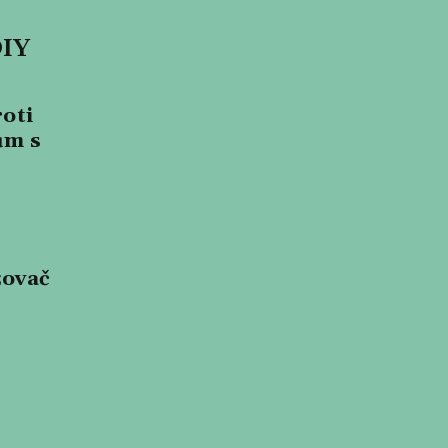
DIY
oti
ům s
žovač