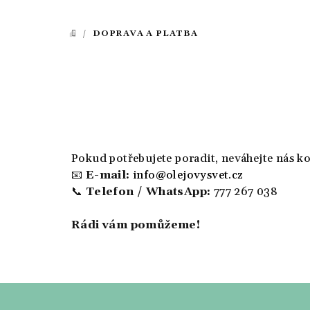
/
DOPRAVA A PLATBA
DOMŮ
Pokud potřebujete poradit, neváhejte nás k
📧
E-mail:
info@olejovysvet.cz
📞
Telefon / WhatsApp:
777 267 038
Rádi vám pomůžeme!
Z