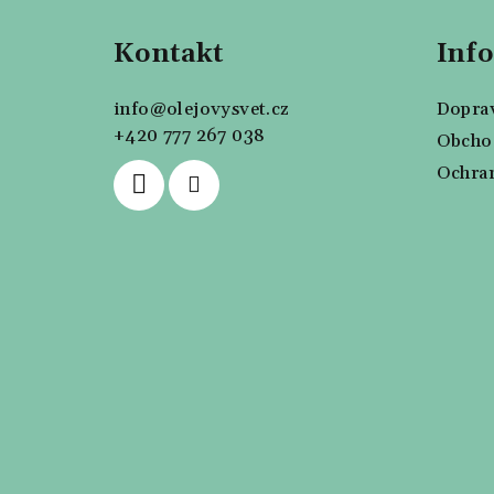
á
Kontakt
Inf
p
a
info
@
olejovysvet.cz
Doprav
t
+420 777 267 038
Obcho
Ochran
í