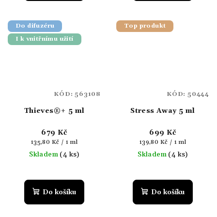
Do difuzéru
Top produkt
I k vnitřnímu užití
KÓD:
563108
KÓD:
50444
Thieves®+ 5 ml
Stress Away 5 ml
679 Kč
699 Kč
Měrná
Měrná
135,80 Kč / 1 ml
139,80 Kč / 1 ml
cena:
cena:
Skladem
(4 ks)
Skladem
(4 ks)
Do košíku
Do košíku