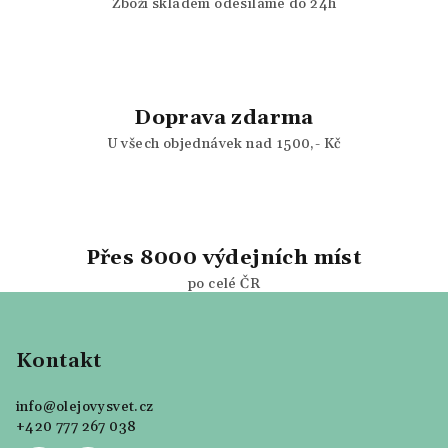
Zboží skladem odesíláme do 24h
s
u
Doprava zdarma
U všech objednávek nad 1500,- Kč
Přes 8000 výdejních míst
po celé ČR
Z
á
p
Kontakt
a
info
@
olejovysvet.cz
t
+420 777 267 038
í