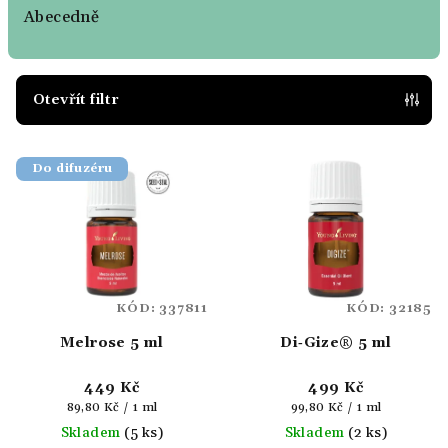
e
Abecedně
n
í
p
Otevřít filtr
r
V
o
Do difuzéru
ý
d
p
u
i
k
s
t
p
ů
KÓD:
337811
KÓD:
32185
r
Melrose 5 ml
Di‑Gize® 5 ml
o
d
449 Kč
499 Kč
u
Měrná
Měrná
89,80 Kč / 1 ml
99,80 Kč / 1 ml
k
cena:
cena:
Skladem
(5 ks)
Skladem
(2 ks)