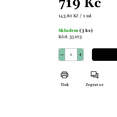
719 Kč
Měrná
143,80 Kč / 1 ml
cena:
Skladem
(3 ks)
Kód:
35103
−
+
Tisk
Zeptat se