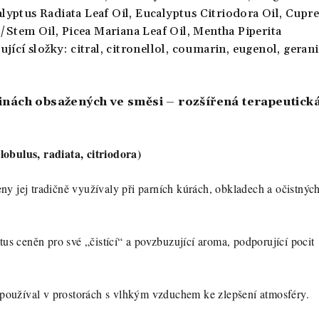
lyptus Radiata Leaf Oil,
Eucalyptus Citriodora Oil,
Cupre
/Stem Oil,
Picea Mariana Leaf Oil,
Mentha Piperita
ující složky:
citral, citronellol, coumarin, eugenol, gerani
linách obsažených ve směsi – rozšířená terapeutick
obulus, radiata, citriodora)
 jej tradičně využívaly při parních kúrách, obkladech a očistnýc
tus ceněn pro své „čistící“ a povzbuzující aroma, podporující pocit
 používal v prostorách s vlhkým vzduchem ke zlepšení atmosféry.