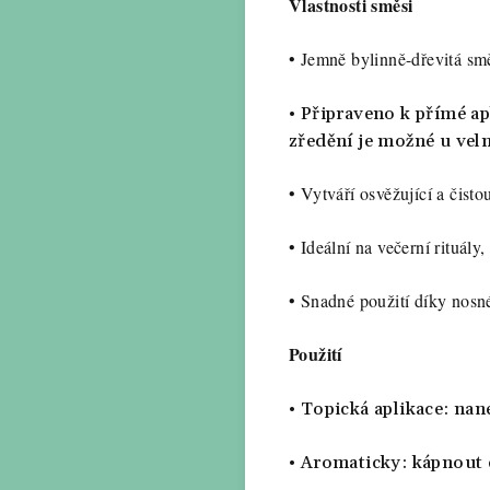
Vlastnosti směsi
•
Jemně bylinně-dřevitá sm
•
Připraveno k přímé apl
zředění je možné u velm
•
Vytváří osvěžující a čist
•
Ideální na večerní rituál
•
Snadné použití díky nosné
Použití
•
Topická aplikace:
nane
•
Aromaticky:
kápnout d