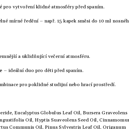
 pro vytvoření klidné atmosféry před spaním.
elné mírné ředění – např. 15 kapek směsi do 10 ml nosné
jemnější a uklidňující večerní atmosféru.
e
– ideální duo pro děti před spaním.
binace pro poklidné studijní nebo hrací prostředí.
ceride,
Eucalyptus Globulus Leaf Oil,
Bursera Graveolens
gustifolia Oil,
Hyptis Suaveolens Seed Oil,
Cinnamomu
tus Communis Oil,
Pinus Sylvestris Leaf Oil,
Origanum