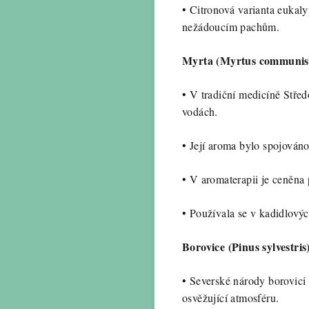
•
Citronová varianta eukaly
nežádoucím pachům.
Myrta (Myrtus communis
•
V tradiční medicíně Střed
vodách.
•
Její aroma bylo spojováno
•
V aromaterapii je ceněna 
•
Používala se v kadidlovýc
Borovice (Pinus sylvestris
•
Severské národy borovici 
osvěžující atmosféru.