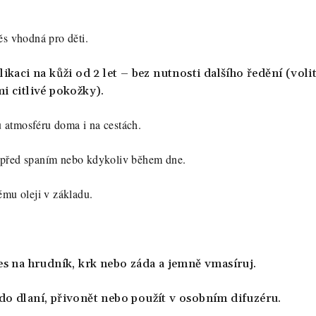
ěs vhodná pro děti.
ikaci na kůži od 2 let
– bez nutnosti dalšího ředění (voli
i citlivé pokožky).
ou atmosféru doma i na cestách.
y, před spaním nebo kdykoliv během dne.
mu oleji v základu.
s na hrudník, krk nebo záda a jemně vmasíruj.
o dlaní, přivonět nebo použít v osobním difuzéru.