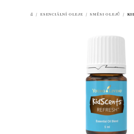
/
ESENCIÁLNÍ OLEJE
/
SMĚSI OLEJŮ
/
KI
DOMŮ