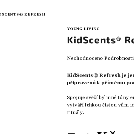
DSCENTS® REFRESH
YOUNG LIVING
KidScents® R
Průměrné
Neohodnoceno
Podrobnosti
hodnocení
produktu
KidScents® Refresh je je
je
připravená k přímému použ
0,0
z
Spojuje svěží bylinné tóny e
5
vytváří lehkou čistou vůni 
hvězdiček.
rituály.