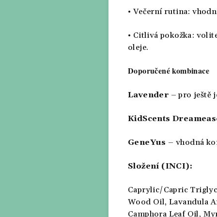
•
Večerní rutina:
vhodné
•
Citlivá pokožka:
volit
oleje.
Doporučené kombinace
Lavender
– pro ještě 
KidScents Dreameas
GeneYus
– vhodná kom
Složení (INCI):
Caprylic/Capric Trigly
Wood Oil,
Lavandula An
Camphora Leaf Oil,
Myr