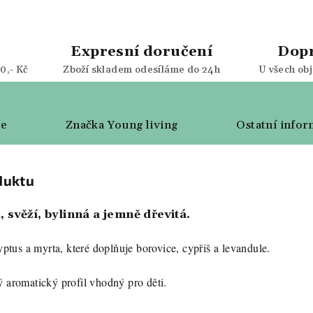
Expresní doručení
Dop
0,- Kč
Zboží skladem odesíláme do 24h
U všech ob
ze
Značka
Young living
Ostatní infor
duktu
, svěží, bylinná a jemně dřevitá.
yptus a myrta, které doplňuje borovice, cypřiš a levandule.
ý aromatický profil vhodný pro děti.