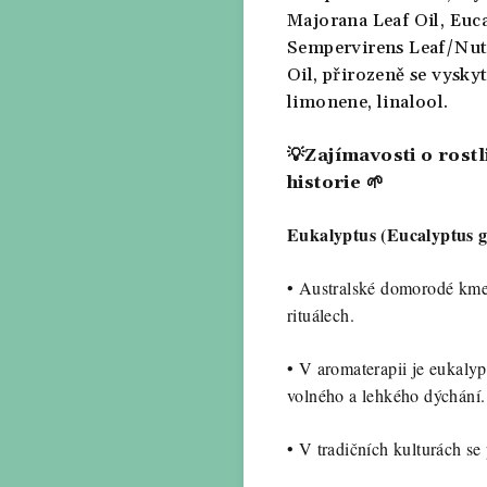
Majorana Leaf Oil,
Euca
Sempervirens Leaf/Nut
Oil,
přirozeně se vyskyt
limonene, linalool.
💡Zajímavosti o rost
historie
🌱
Eukalyptus (Eucalyptus gl
•
Australské domorodé kmeny
rituálech.
•
V aromaterapii je eukalyp
volného a lehkého dýchání.
•
V tradičních kulturách se