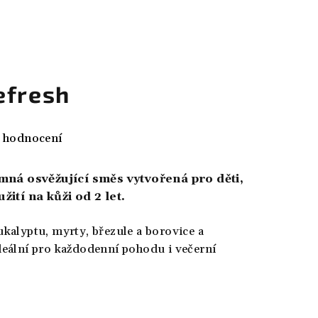
efresh
 hodnocení
mná osvěžující směs vytvořená pro děti,
ití na kůži od 2 let
.
ukalyptu, myrty, březule a borovice a
ideální pro každodenní pohodu i večerní