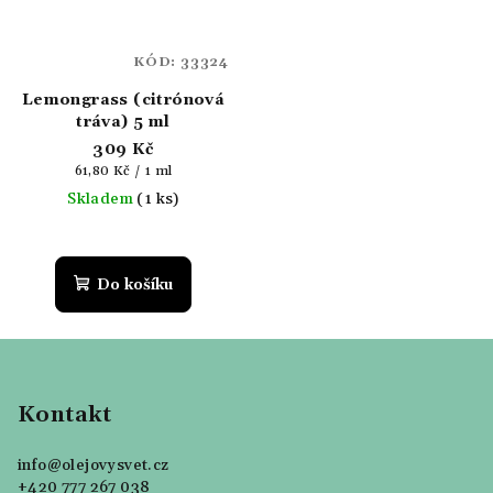
KÓD:
33324
Lemongrass (citrónová
tráva) 5 ml
309 Kč
Měrná
61,80 Kč / 1 ml
cena:
Skladem
(1 ks)
Do košíku
Z
á
p
Kontakt
a
info
@
olejovysvet.cz
t
+420 777 267 038