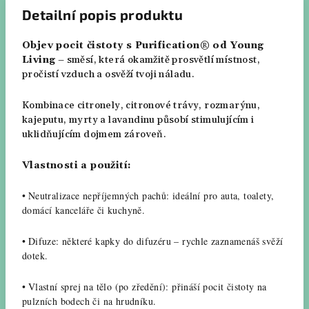
Detailní popis produktu
Objev pocit čistoty s
Purification®
od Young
Living
– směsí, která okamžitě prosvětlí místnost,
pročistí vzduch a osvěží tvoji náladu.
Kombinace citronely, citronové trávy, rozmarýnu,
kajeputu, myrty a lavandinu působí stimulujícím i
uklidňujícím dojmem zároveň.
Vlastnosti a použití:
•
Neutralizace nepříjemných pachů: ideální pro auta, toalety,
domácí kanceláře či kuchyně.
•
Difuze: některé kapky do difuzéru – rychle zaznamenáš svěží
dotek.
•
Vlastní sprej na tělo (po zředění): přináší pocit čistoty na
pulzních bodech či na hrudníku.