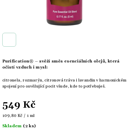
Purification®
– svěží směs esenciálních olejů, která
očistí vzduch i mysl:
citronela, rozmarýn, citronová tráva i lavandin v harmonickém
spojení pro osvěžující pocit všude, kde to potřebuješ.
549 Kč
Měrná
109,80 Kč / 1 ml
cena:
Skladem
(2 ks)