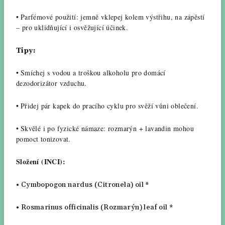
•
Parfémové použití: jemně vklepej kolem výstřihu, na zápěstí
– pro uklidňující i osvěžující účinek.
Tipy:
•
Smíchej s vodou a troškou alkoholu pro domácí
dezodorizátor vzduchu.
•
Přidej pár kapek do pracího cyklu pro svěží vůni oblečení.
•
Skvělé i po fyzické námaze: rozmarýn + lavandin mohou
pomoct tonizovat.
Složení (INCI):
•
Cymbopogon nardus
(Citronela) oil *
•
Rosmarinus officinalis
(Rozmarýn) leaf oil *