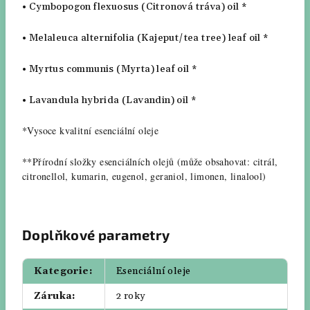
•
Cymbopogon flexuosus
(Citronová tráva) oil *
•
Melaleuca alternifolia
(Kajeput/tea tree) leaf oil *
•
Myrtus communis
(Myrta) leaf oil *
•
Lavandula hybrida
(Lavandin) oil *
*Vysoce kvalitní esenciální oleje
**Přírodní složky esenciálních olejů (může obsahovat: citrál,
citronellol, kumarin, eugenol, geraniol, limonen, linalool)
Doplňkové parametry
Kategorie
:
Esenciální oleje
Záruka
:
2 roky