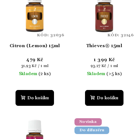
KÓD:
32036
KÓD:
32146
Citron (Lemon) 15ml
Thieves® 15ml
479 Kč
1 399 Kč
Měrná
Měrná
31,93 Kč / 1 ml
93,27 Kč / 1 ml
cena:
cena:
Skladem
(2 ks)
Skladem
(>5 ks)
Průměrné
hodnocení
produktu
Do košíku
Do košíku
je
5,0
z
5
Novinka
hvězdiček.
Do difuzéru