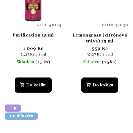
KÓD:
48124
KÓD:
32038
Purification 15 ml
Lemongrass (citrónová
tráva) 15 ml
1 069 Kč
559 Kč
Měrná
Měrná
71,27 Kč / 1 ml
37,27 Kč / 1 ml
cena:
cena:
Skladem
(>5 ks)
Skladem
(>5 ks)
Do košíku
Do košíku
Tip
Do difuzéru