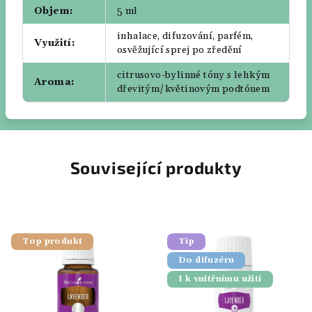
Objem
:
5 ml
inhalace, difuzování, parfém,
Využití
:
osvěžující sprej po zředění
citrusovo-bylinné tóny s lehkým
Aroma
:
dřevitým/květinovým podtónem
Související produkty
Top produkt
Tip
Do difuzéru
I k vnitřnímu užití