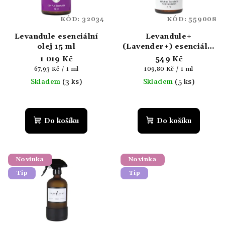
KÓD:
32034
KÓD:
559008
Levandule esenciální
Levandule+
olej 15 ml
(Lavender+) esenciální
olej 5 ml
1 019 Kč
549 Kč
Měrná
Měrná
67,93 Kč / 1 ml
109,80 Kč / 1 ml
cena:
cena:
Skladem
(3 ks)
Skladem
(5 ks)
Do košíku
Do košíku
Novinka
Novinka
Tip
Tip