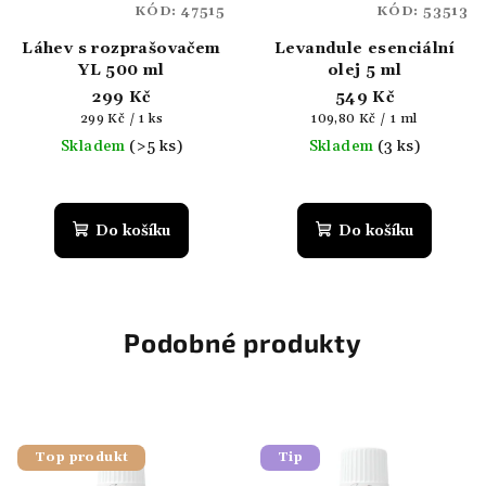
KÓD:
47515
KÓD:
53513
Láhev s rozprašovačem
Levandule esenciální
YL 500 ml
olej 5 ml
299 Kč
549 Kč
Měrná
Měrná
299 Kč / 1 ks
109,80 Kč / 1 ml
cena:
cena:
Skladem
(>5 ks)
Skladem
(3 ks)
Do košíku
Do košíku
Podobné produkty
Top produkt
Tip