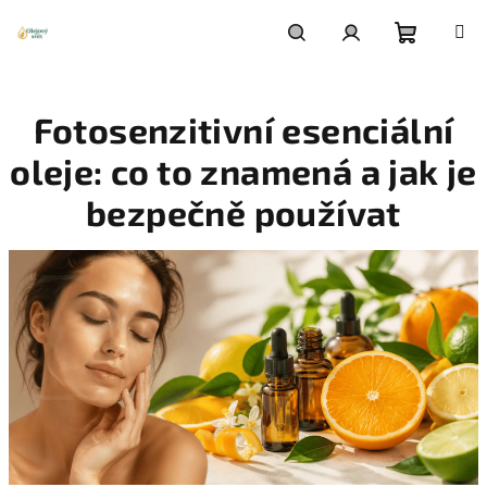
Přejít
na
obsah
Nákupn
Hledat
Přihlášení
Fotosenzitivní esenciální
košík
oleje: co to znamená a jak je
bezpečně používat