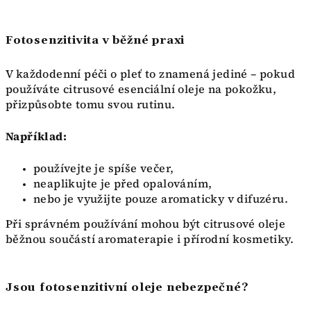
Fotosenzitivita v běžné praxi
V každodenní péči o pleť to znamená jediné – pokud
používáte citrusové esenciální oleje na pokožku,
přizpůsobte tomu svou rutinu.
Například:
používejte je spíše večer,
neaplikujte je před opalováním,
nebo je využijte pouze aromaticky v difuzéru.
Při správném používání mohou být citrusové oleje
běžnou součástí aromaterapie i přírodní kosmetiky.
Jsou fotosenzitivní oleje nebezpečné?