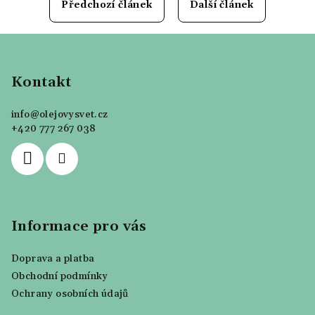
Předchozí článek
Další článek
Z
á
p
Kontakt
a
info
@
olejovysvet.cz
t
+420 777 267 038
í
Informace pro vás
Doprava a platba
Obchodní podmínky
Ochrany osobních údajů