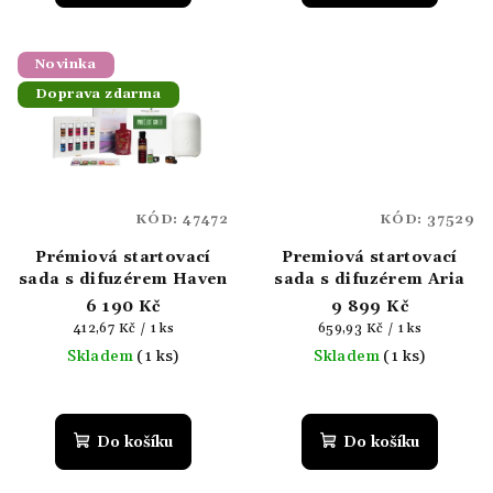
5,0
z
5
Novinka
hvězdiček.
Doprava zdarma
KÓD:
47472
KÓD:
37529
Prémiová startovací
Premiová startovací
sada s difuzérem Haven
sada s difuzérem Aria
6 190 Kč
9 899 Kč
Měrná
Měrná
412,67 Kč / 1 ks
659,93 Kč / 1 ks
cena:
cena:
Skladem
(1 ks)
Skladem
(1 ks)
Do košíku
Do košíku