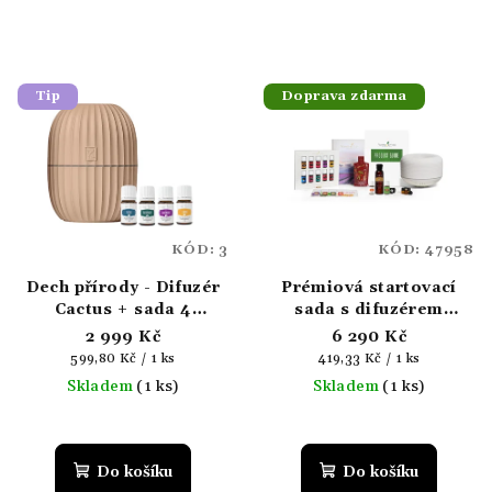
Tip
Doprava zdarma
KÓD:
3
KÓD:
47958
Dech přírody - Difuzér
Prémiová startovací
Cactus + sada 4
sada s difuzérem
esenciálních olejů
Macaron
2 999 Kč
6 290 Kč
Měrná
Měrná
599,80 Kč / 1 ks
419,33 Kč / 1 ks
cena:
cena:
Skladem
(1 ks)
Skladem
(1 ks)
Průměrné
hodnocení
produktu
Do košíku
Do košíku
je