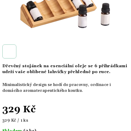
Dřevěný stojánek na esenciální oleje se 6 přihrádkami
udrží vaše oblíbené lahvičky přehledně po ruce.
Minimalistický design se hodí do pracovny, ordinace i
domácího aromaterapeutického koutku.
329 Kč
Měrná
329 Kč / 1 ks
cena: