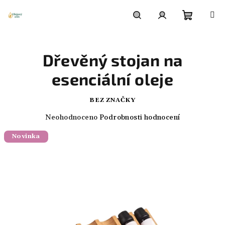
Přejít
na
obsah
Nákupn
Hledat
Přihlášení
Dřevěný stojan na
košík
esenciální oleje
BEZ ZNAČKY
Průměrné
Neohodnoceno
Podrobnosti hodnocení
hodnocení
Novinka
produktu
je
0,0
z
5
hvězdiček.