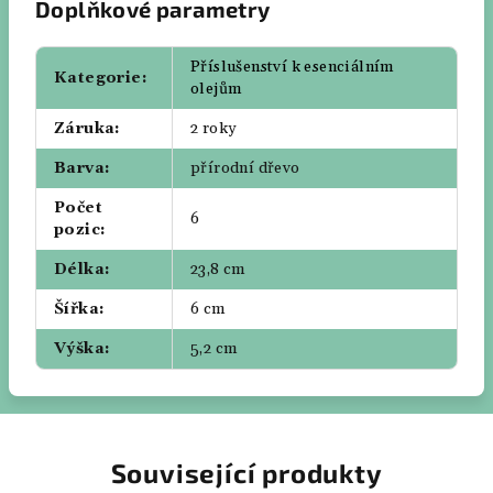
Doplňkové parametry
Příslušenství k esenciálním
Kategorie
:
olejům
Záruka
:
2 roky
Barva
:
přírodní dřevo
Počet
6
pozic
:
Délka
:
23,8 cm
Šířka
:
6 cm
Výška
:
5,2 cm
Související produkty