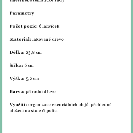
směsi nebo tematické sady.
Parametry
Počet pozic:
6 lahviček
Materiál:
lakované dřevo
Délka:
23,8 cm
Šířka:
6 cm
Výška:
5,2 cm
Barva:
přírodní dřevo
Využití:
organizace esenciálních olejů, přehledné
uložení na stole či polici