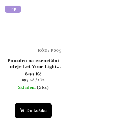
Tip
KÓD:
P005
Pouzdro na esenciální
oleje Let Your Light
Shine (18 lahviček)
899 Kč
Měrná
899 Kč / 1 ks
cena:
Skladem
(2 ks)
Do košíku