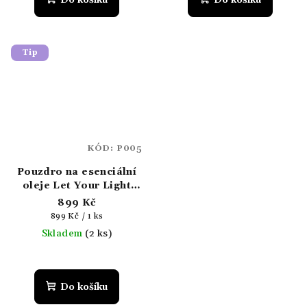
je
4,5
z
5
Tip
hvězdiček.
KÓD:
P005
Pouzdro na esenciální
oleje Let Your Light
Shine (18 lahviček)
899 Kč
Měrná
899 Kč / 1 ks
cena:
Skladem
(2 ks)
Do košíku