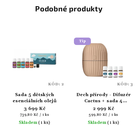
Podobné produkty
Tip
KÓD:
2
KÓD:
3
Sada 5 dětských
Dech přírody - Difuzér
esenciálních olejů
Cactus + sada 4
esenciálních olejů
3 699 Kč
2 999 Kč
Měrná
Měrná
739,80 Kč / 1 ks
599,80 Kč / 1 ks
cena:
cena:
Skladem
(1 ks)
Skladem
(1 ks)
Průměrné