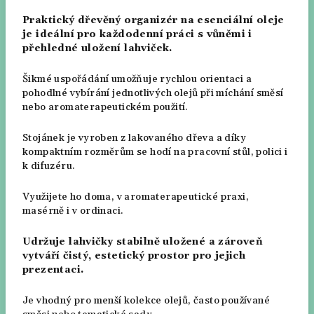
Praktický dřevěný organizér na esenciální oleje
je ideální pro každodenní práci s vůněmi i
přehledné uložení lahviček.
Šikmé uspořádání umožňuje rychlou orientaci a
pohodlné vybírání jednotlivých olejů při míchání směsí
nebo aromaterapeutickém použití.
Stojánek je vyroben z lakovaného dřeva a díky
kompaktním rozměrům se hodí na pracovní stůl, polici i
k difuzéru.
Využijete ho doma, v aromaterapeutické praxi,
masérně i v ordinaci.
Udržuje lahvičky stabilně uložené a zároveň
vytváří čistý, estetický prostor pro jejich
prezentaci.
Je vhodný pro menší kolekce olejů, často používané