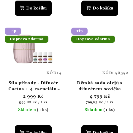
hodnocení
produktu
Do košíku
Do košíku
je
5,0
z
5
Tip
Tip
hvězdiček.
Doprava zdarma
Doprava zdarma
KÓD:
4
KÓD:
40542
Síla přírody - Difuzér
Dětská sada olejů s
Cactus + 4 esenciální
difuzérem sovička
oleje
2 999 Kč
4 799 Kč
Měrná
Měrná
599,80 Kč / 1 ks
799,83 Kč / 1 ks
cena:
cena:
Skladem
(1 ks)
Skladem
(1 ks)
Průměrné
hodnocení
produktu
Do košíku
Do košíku