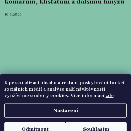
komárům, klíšťatům a dalšímu hmyzu
10.6.2026
K personalizaci obsahu a reklam, poskytování funkcí
sociálních médií a analýze naší návštěvnosti
využíváme soubory cookies. Více informací
zde
.
Nastavení
Copyright 2026
Olejový svět
. Všechna práva
vyhrazena.
Upravit nastavení cookies
Odmítnout
Souhlasím