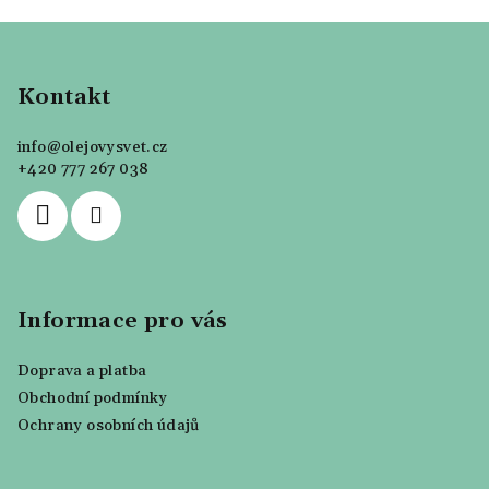
Z
á
p
Kontakt
a
info
@
olejovysvet.cz
t
+420 777 267 038
í
Informace pro vás
Doprava a platba
Obchodní podmínky
Ochrany osobních údajů