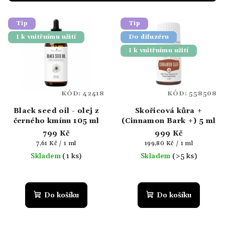
r
V
o
Tip
Tip
ý
d
I k vnitřnímu užití
Do difuzéru
p
u
I k vnitřnímu užití
i
k
s
t
p
ů
KÓD:
42418
KÓD:
558508
r
Black seed oil - olej z
Skořicová kůra +
o
černého kmínu 105 ml
(Cinnamon Bark +) 5 ml
d
799 Kč
999 Kč
u
Měrná
Měrná
7,61 Kč / 1 ml
199,80 Kč / 1 ml
k
cena:
cena:
Skladem
(1 ks)
Skladem
(>5 ks)
t
ů
Do košíku
Do košíku