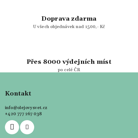
u
Doprava zdarma
U všech objednávek nad 1500,- Kč
Přes 8000 výdejních míst
po celé ČR
Z
á
p
Kontakt
a
info
@
olejovysvet.cz
t
+420 777 267 038
í