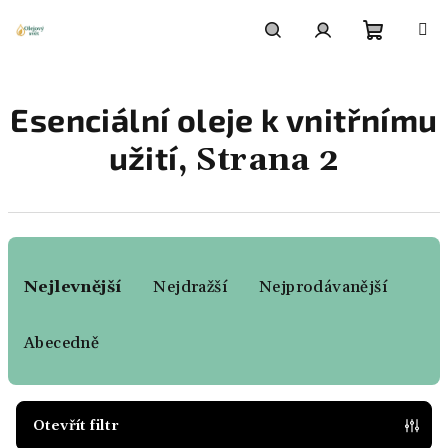
Přejít
na
obsah
Nákupn
Hledat
Přihlášení
Esenciální oleje k vnitřnímu
košík
užití
, Strana 2
Ř
a
Nejlevnější
Nejdražší
Nejprodávanější
z
e
Abecedně
n
í
p
Otevřít filtr