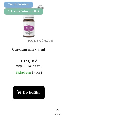
Do difuzéru
I k vnitřnímu užití
KÓD:
563408
Cardamom+ 5ml
1 149 Kč
Měrná
229,80 Kč / 1 ml
cena:
Skladem
(3 ks)
Do košíku
S