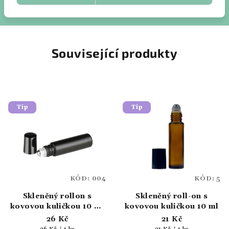
Související produkty
Tip
Tip
KÓD:
004
KÓD:
5
Skleněný rollon s
Skleněný roll-on s
kovovou kuličkou 10 ml
kovovou kuličkou 10 ml
- černý
26 Kč
21 Kč
Měrná
Měrná