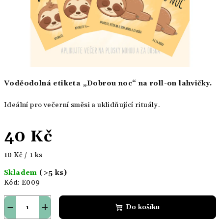
Voděodolná etiketa „Dobrou noc“ na roll-on lahvičky.
Ideální pro večerní směsi a uklidňující rituály.
40 Kč
Měrná
10 Kč / 1 ks
cena:
Skladem
(>5 ks)
Kód:
E009
−
+
Do košíku