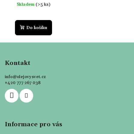
cena:
Skladem
(>5 ks)
Do košíku
Z
á
p
Kontakt
a
info
@
olejovysvet.cz
t
+420 777 267 038
í
Informace pro vás