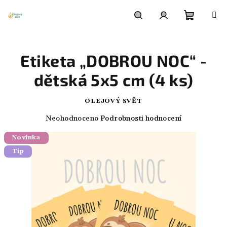
Přejít
na
obsah
Nákupn
Hledat
Přihlášení
Etiketa „DOBROU NOC“ -
košík
dětská 5x5 cm (4 ks)
OLEJOVÝ SVĚT
Průměrné
Neohodnoceno
Podrobnosti hodnocení
hodnocení
Novinka
produktu
je
Tip
0,0
z
5
hvězdiček.