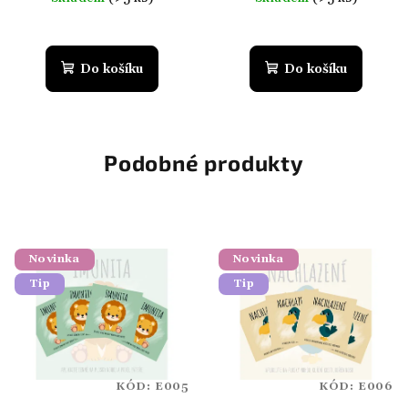
Do košíku
Do košíku
Podobné produkty
Novinka
Novinka
Tip
Tip
KÓD:
E005
KÓD:
E006