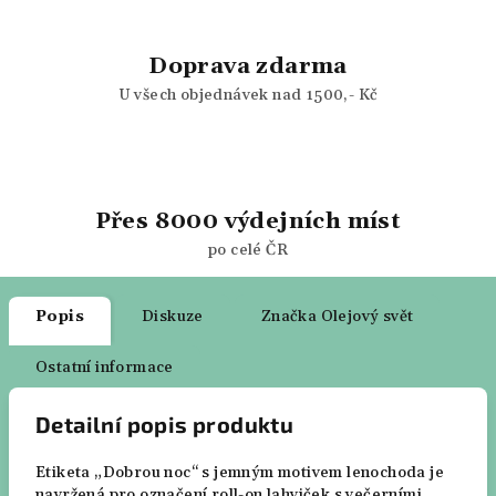
Doprava zdarma
U všech objednávek nad 1500,- Kč
Přes 8000 výdejních míst
po celé ČR
Popis
Diskuze
Značka
Olejový svět
Ostatní informace
Detailní popis produktu
Etiketa „Dobrou noc“ s jemným motivem lenochoda je
navržená pro označení roll-on lahviček s večerními