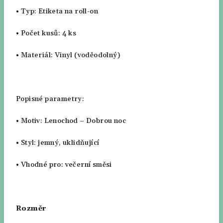
•
Typ: Etiketa na roll-on
•
Počet kusů: 4 ks
•
Materiál: Vinyl (voděodolný)
Popisné parametry:
•
Motiv: Lenochod – Dobrou noc
•
Styl: jemný, uklidňující
•
Vhodné pro: večerní směsi
Rozměr