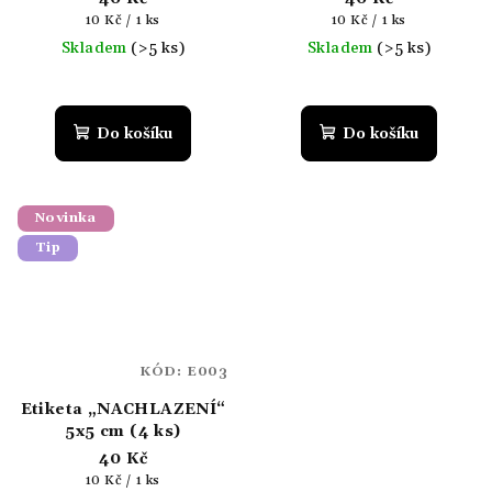
Měrná
Měrná
10 Kč / 1 ks
10 Kč / 1 ks
cena:
cena:
Skladem
(>5 ks)
Skladem
(>5 ks)
Do košíku
Do košíku
Novinka
Tip
KÓD:
E003
Etiketa „NACHLAZENÍ“
5x5 cm (4 ks)
40 Kč
Měrná
10 Kč / 1 ks