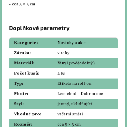
•
cca 5 × 5 cm
Doplňkové parametry
Kategorie
:
Novinky a akce
Záruka
:
2 roky
Materiál
:
Vinyl (voděodolný)
Počet kusů
:
4 ks
Typ
:
Etiketa na roll-on
Motiv
:
Lenochod – Dobrou noc
Styl
:
jemný, uklidňující
Vhodné pro
:
večerní směsi
Rozměr
:
cca 5 × 5 cm