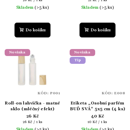
26 Kč / 1 ks
21 Kč / 1 ks
cena:
cena:
Skladem
(>5 ks)
Skladem
(>5 ks)
Do košíku
Do košíku
Novinka
Novinka
Tip
KÓD:
P001
KÓD:
E008
Roll-on lahvička - matné
Etiketa „Osobní parfém
sklo (mléčný efekt)
BUĎ SVÁ“ 5x5 cm (4 ks)
26 Kč
40 Kč
Měrná
Měrná
26 Kč / 1 ks
10 Kč / 1 ks
cena:
cena:
Skladem
(>5 ks)
Skladem
(>5 ks)