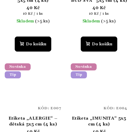
5x5 cm (4 ks)
BUĎ SVÁ“ 5x5 cm (4 ks)
40 Kč
40 Kč
Měrná
Měrná
10 Kč / 1 ks
10 Kč / 1 ks
cena:
cena:
Skladem
(>5 ks)
Skladem
(>5 ks)
Do košíku
Do košíku
Novinka
Novinka
Tip
Tip
KÓD:
E007
KÓD:
E004
Etiketa „ALERGIE“ –
Etiketa „IMUNITA“ 5x5
dětská 5x5 cm (4 ks)
cm (4 ks)
40 Kč
40 Kč