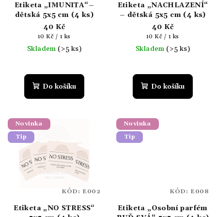
Etiketa „IMUNITA“–
Etiketa „NACHLAZENÍ“
dětská 5x5 cm (4 ks)
– dětská 5x5 cm (4 ks)
40 Kč
40 Kč
Měrná
Měrná
10 Kč / 1 ks
10 Kč / 1 ks
cena:
cena:
Skladem
(>5 ks)
Skladem
(>5 ks)
Do košíku
Do košíku
Novinka
Novinka
Tip
Tip
KÓD:
E002
KÓD:
E008
Etiketa „NO STRESS“
Etiketa „Osobní parfém