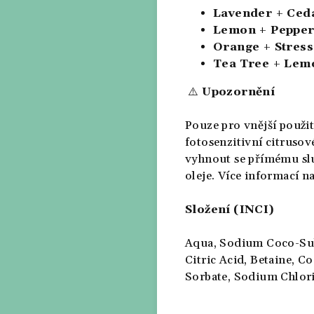
Lavender + Ce
Lemon + Pepper
Orange + Stres
Tea Tree + Lem
⚠️
Upozornění
Pouze pro vnější použit
fotosenzitivní citrusov
vyhnout se přímému sl
oleje. Více informací n
Složení (INCI)
Aqua, Sodium Coco-Sul
Citric Acid, Betaine, 
Sorbate, Sodium Chlori