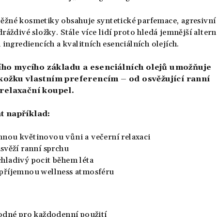
žné kosmetiky obsahuje syntetické parfemace, agresivní
ráždivé složky. Stále více lidí proto hledá jemnější altern
 ingrediencích a kvalitních esenciálních olejích.
ho mycího základu a esenciálních olejů umožňuje
okožku vlastním preferencím – od osvěžující ranní
 relaxační koupel.
t například:
nou květinovou vůni a večerní relaxaci
svěží ranní sprchu
hladivý pocit během léta
příjemnou wellness atmosféru
odné pro každodenní použití