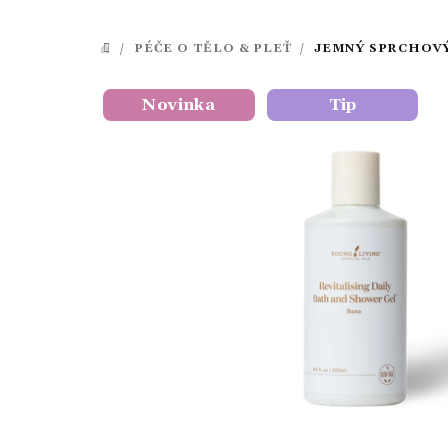
/
PÉČE O TĚLO & PLEŤ
/
JEMNÝ SPRCHOVÝ
DOMŮ
Novinka
Tip