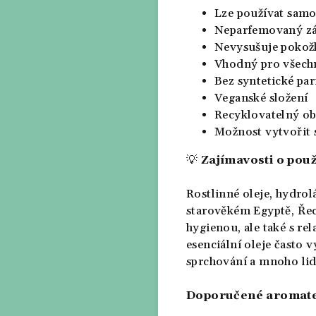
Lze používat samos
Neparfemovaný zá
Nevysušuje pokož
Vhodný pro všech
Bez syntetické pa
Veganské složení
Recyklovatelný ob
Možnost vytvořit 
💡
Zajímavosti o použ
Rostlinné oleje, hydrolá
starověkém Egyptě, Řec
hygienou, ale také s re
esenciální oleje často 
sprchování a mnoho lidí
Doporučené aromate