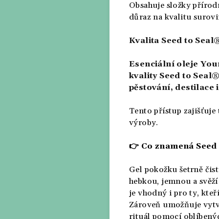
Obsahuje složky přírodn
důraz na kvalitu surov
Kvalita Seed to Seal
Esenciální oleje You
kvality Seed to Seal
pěstování, destilace 
Tento přístup zajišťuje
výroby.
👉
Co znamená Seed to
Gel pokožku šetrně čist
hebkou, jemnou a svěží
je vhodný i pro ty, kte
Zároveň umožňuje vytvo
rituál pomocí oblíbený