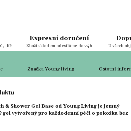
Expresní doručení
Dop
0,- Kč
Zboží skladem odesíláme do 24h
U všech ob
ze
Značka
Young living
Ostatní infor
duktu
ath & Shower Gel Base od Young Living je jemný
 gel vytvořený pro každodenní péči o pokožku bez