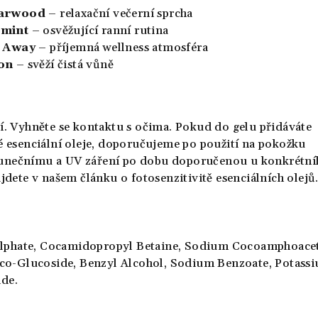
darwood
– relaxační večerní sprcha
mint
– osvěžující ranní rutina
s Away
– příjemná wellness atmosféra
on
– svěží čistá vůně
í. Vyhněte se kontaktu s očima. Pokud do gelu přidáváte
é esenciální oleje, doporučujeme po použití na pokožku
unečnímu a UV záření po dobu doporučenou u konkrétní
ajdete v našem článku o fotosenzitivitě esenciálních olejů
phate, Cocamidopropyl Betaine, Sodium Cocoamphoacet
Coco-Glucoside, Benzyl Alcohol, Sodium Benzoate, Potass
de.