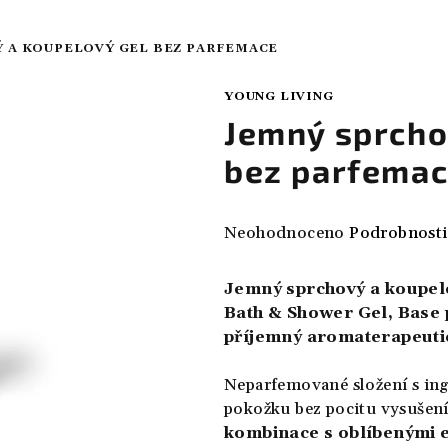
 A KOUPELOVÝ GEL BEZ PARFEMACE
YOUNG LIVING
Jemný sprcho
bez parfema
Průměrné
Neohodnoceno
Podrobnosti
hodnocení
produktu
Jemný sprchový a koupelo
je
Bath & Shower Gel, Base 
0,0
příjemný aromaterapeutic
z
5
Neparfemované složení s ing
hvězdiček.
pokožku bez pocitu vysušení
kombinace s oblíbenými e