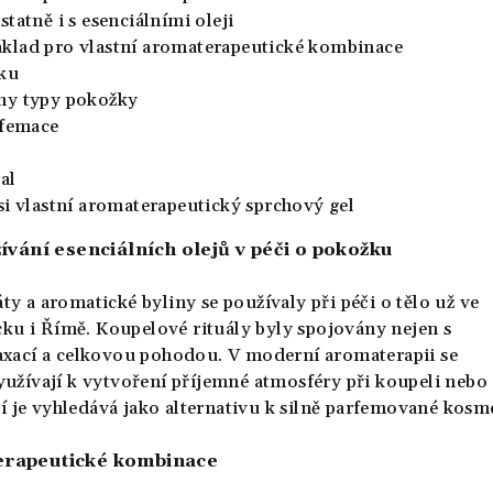
tatně i s esenciálními oleji
klad pro vlastní aromaterapeutické kombinace
ku
ny typy pokožky
rfemace
al
si vlastní aromaterapeutický sprchový gel
ívání esenciálních olejů v péči o pokožku
ty a aromatické byliny se používaly při péči o tělo už ve
ku i Římě. Koupelové rituály byly spojovány nejen s
laxací a celkovou pohodou. V moderní aromaterapii se
využívají k vytvoření příjemné atmosféry při koupeli nebo
 je vyhledává jako alternativu k silně parfemované kosme
rapeutické kombinace