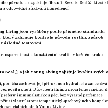
ího původu a respektuje filozofii Seed to Seal®, která k
in a odpovědné získávání ingrediencí.
®
ng Living jsou vyráběny podle přísného standardu
®, který zahrnuje kontrolu původu rostlin, způsob
i následné testování.
 transparentnost a konzistentní kvalitu v každém kroku
 Seal® a jak Young Living zajišťuje kvalitu svých 
í, pomáhá zachovat její přirozenou hydrataci a zanechává 
 bez pocitu pnutí. Díky neutrálnímu neparfemovanému sl
ří preferují minimalistickou péči bez výrazné parfemace.
řit si vlastní aromaterapeutický sprchový nebo koupelo
ch esenciálních olejů Young Living.