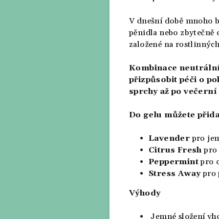
V dnešní době mnoho bě
pěnidla nebo zbytečně d
založené na rostlinných
Kombinace neutrální
přizpůsobit péči o p
sprchy až po večerní
Do gelu můžete přida
Lavender
pro jem
Citrus Fresh
pro 
Peppermint
pro c
Stress Away
pro 
Výhody
Jemné složení vh