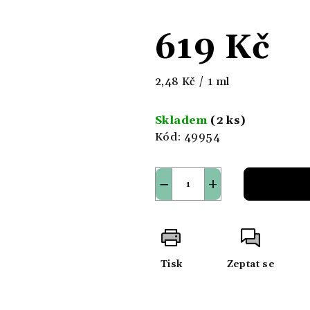
619 Kč
Měrná
2,48 Kč / 1 ml
cena:
Skladem
(2 ks)
Kód:
49954
−
+
Tisk
Zeptat se