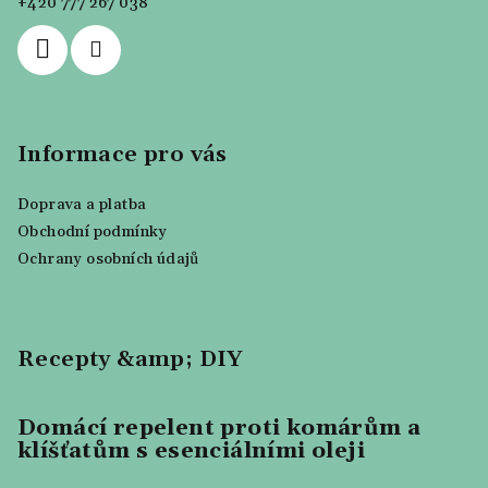
+420 777 267 038
í
Informace pro vás
Doprava a platba
Obchodní podmínky
Ochrany osobních údajů
Recepty &amp; DIY
Domácí repelent proti komárům a
klíšťatům s esenciálními oleji