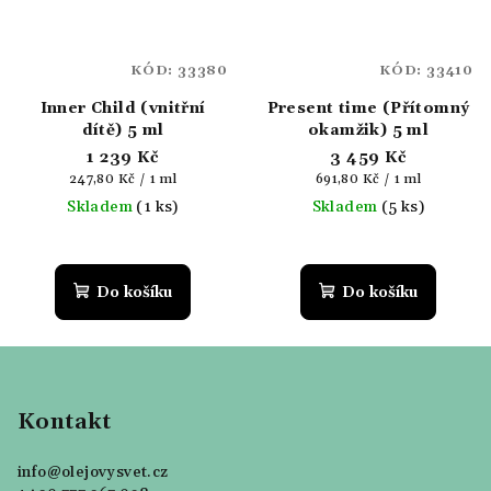
KÓD:
33380
KÓD:
33410
Inner Child (vnitřní
Present time (Přítomný
dítě) 5 ml
okamžik) 5 ml
1 239 Kč
3 459 Kč
Měrná
Měrná
247,80 Kč / 1 ml
691,80 Kč / 1 ml
cena:
cena:
Skladem
(1 ks)
Skladem
(5 ks)
Do košíku
Do košíku
Z
á
p
Kontakt
a
info
@
olejovysvet.cz
t