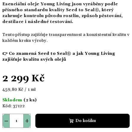
Esenciální oleje Young Living jsou vyráběny podle
přísného standardu kvality Seed to Seal®, který
zahrnuje kontrolu původu rostlin, způsob pěstování,
destilace i následné testování.
Tento přístup zajišťuje transparentnost a konzistentní kvalitu v
každém kroku výroby.
👉
Co znamená Seed to Seal® a jak Young Living
zajišťuje kvalitu svých olejů
2 299 Kč
Měrná
459,80 Kč / 1 ml
cena:
Skladem
(2 ks)
Kód:
37122
−
+
Do košíku