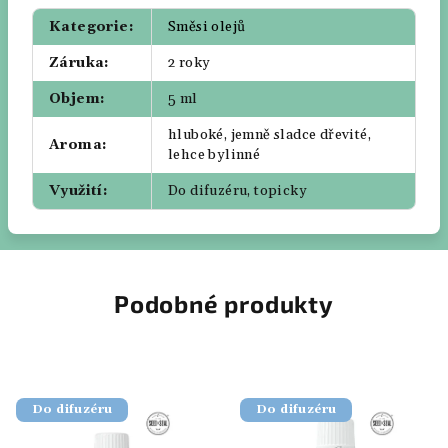
Kategorie
:
Směsi olejů
Záruka
:
2 roky
Objem
:
5 ml
hluboké, jemně sladce dřevité,
Aroma
:
lehce bylinné
Využití
:
Do difuzéru, topicky
Podobné produkty
Do difuzéru
Do difuzéru