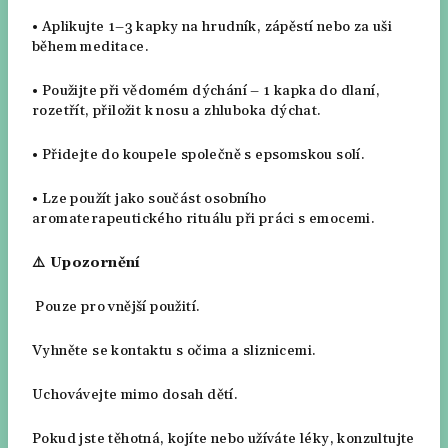
•
Aplikujte 1–3 kapky na hrudník, zápěstí nebo za uši
během meditace.
•
Použijte při vědomém dýchání – 1 kapka do dlaní,
rozetřít, přiložit k nosu a zhluboka dýchat.
•
Přidejte do koupele společně s epsomskou solí.
•
Lze použít jako součást osobního
aromaterapeutického rituálu při práci s emocemi.
⚠️
Upozornění
Pouze pro vnější použití.
Vyhněte se kontaktu s očima a sliznicemi.
Uchovávejte mimo dosah dětí.
Pokud jste těhotná, kojíte nebo užíváte léky, konzultujte