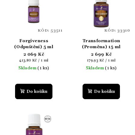
KÓD:
53511
KÓD:
33310
Forgiveness
Transformation
(Odpuštění) 5 ml
(Proměna) 15 ml
2 069 Kč
2 699 Kč
Měrná
Měrná
413,80 Kč / 1 ml
179,93 Kč / 1 ml
cena:
cena:
Skladem
(1 ks)
Skladem
(1 ks)
Do košíku
Do košíku