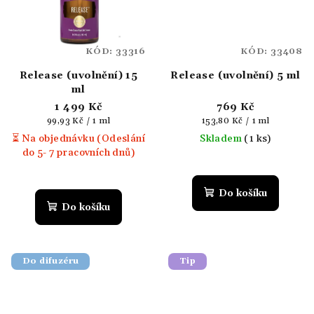
KÓD:
33316
KÓD:
33408
Release (uvolnění) 15
Release (uvolnění) 5 ml
ml
1 499 Kč
769 Kč
Měrná
Měrná
99,93 Kč / 1 ml
153,80 Kč / 1 ml
cena:
cena:
⏳ Na objednávku (Odeslání
Skladem
(1 ks)
do 5- 7 pracovních dnů)
Do košíku
Do košíku
Do difuzéru
Tip