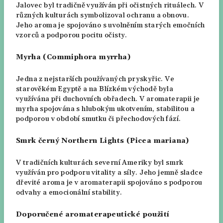
Jalovec byl tradičně využíván při očistných rituálech. V
různých kulturách symbolizoval ochranu a obnovu.
Jeho aroma je spojováno s uvolněním starých emočních
vzorců a podporou pocitu očisty.
Myrha (Commiphora myrrha)
Jedna z nejstarších používaných pryskyřic. Ve
starověkém Egyptě a na Blízkém východě byla
využívána při duchovních obřadech. V aromaterapii je
myrha spojována s hlubokým ukotvením, stabilitou a
podporou v období smutku či přechodových fází.
Smrk černý Northern Lights (Picea mariana)
V tradičních kulturách severní Ameriky byl smrk
využíván pro podporu vitality a síly. Jeho jemně sladce
dřevité aroma je v aromaterapii spojováno s podporou
odvahy a emocionální stability.
Doporučené aromaterapeutické použití