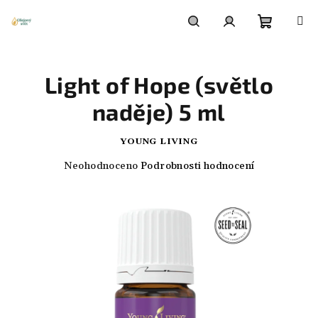
Přejít
na
obsah
Nákupn
Hledat
Přihlášení
Light of Hope (světlo
košík
naděje) 5 ml
YOUNG LIVING
Průměrné
Neohodnoceno
Podrobnosti hodnocení
hodnocení
produktu
je
0,0
z
5
hvězdiček.