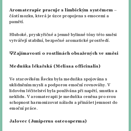
Aromaterapie pracuje s limbickým systémem
–
částí mozku, která je úzce propojena s emocemi a
pamětí.
Hluboké, pryskyřičné a jemně bylinné tóny této směsi
vytvářejí stabilní, bezpečné aromatické prostředí.
💡Zajímavosti o rostlinách obsažených ve směsi
Meduňka lékařská (Melissa officinalis)
Ve starověkém Řecku byla meduňka spojována s
uklidněním mysli a podporou emoční rovnováhy. V
lidovém léčitelství byla používána při napětí, smutku a
neklidu. V aromaterapii je meduňka ceněna pro svou
schopnost harmonizovat náladu a přinášet jemnost do
emoční práce.
Jalovec (Juniperus osteosperma)