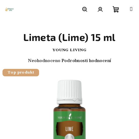
Přejít
na
obsah
Nákupn
Hledat
Přihlášení
Limeta (Lime) 15 ml
košík
YOUNG LIVING
Průměrné
Neohodnoceno
Podrobnosti hodnocení
hodnocení
Top produkt
produktu
je
0,0
z
5
hvězdiček.