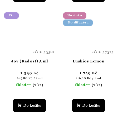
Tip
Novinka
Do difuzéru
KÓD:
33381
KÓD:
37323
Joy (Radost) 5 ml
Lushios Lemon
1 349 Kč
1 749 Kč
Měrná
Měrná
269,80 Kč / 1 ml
116,60 Kč / 1 ml
cena:
cena:
Skladem
(2 ks)
Skladem
(2 ks)
Do košíku
Do košíku