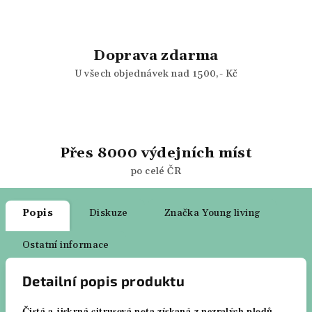
Doprava zdarma
U všech objednávek nad 1500,- Kč
Přes 8000 výdejních míst
po celé ČR
Popis
Diskuze
Značka
Young living
Ostatní informace
Detailní popis produktu
Čistá a jiskrná citrusová nota získaná z nezralých plodů