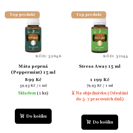
Top produkt
Top produkt
KÓD:
32046
KÓD:
32144
Máta peprná
Stress Away 15 ml
(Peppermint) 15 ml
899 Kč
1 199 Kč
Měrná
Měrná
59,93 Kč / 1 ml
79,93 Kč / 1 ml
cena:
cena:
Skladem
(1 ks)
⏳ Na objednávku (Odeslání
do 5- 7 pracovních dnů)
Průměrné
hodnocení
produktu
Do košíku
je
Do košíku
5,0
z