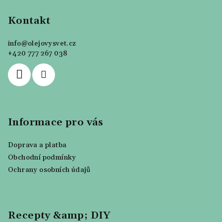
á
p
Kontakt
a
info
@
olejovysvet.cz
t
+420 777 267 038
í
Informace pro vás
Doprava a platba
Obchodní podmínky
Ochrany osobních údajů
Recepty &amp; DIY