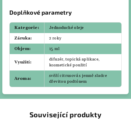
Doplňkové parametry
Kategorie
:
Jednoduché oleje
Záruka
:
2 roky
Objem
:
15 ml
difuzér, topická aplikace,
Využití
:
kosmetické použití
svěží citrusová s jemně sladce
Aroma
:
dřevitou podtónem
Související produkty