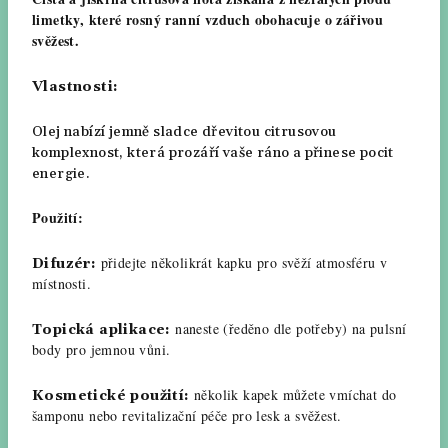
limetky, které rosný ranní vzduch obohacuje o zářivou
svěžest.
Vlastnosti:
Olej nabízí jemně sladce dřevitou citrusovou
komplexnost, která prozáří vaše ráno a přinese pocit
energie.
Použití:
přidejte několikrát kapku pro svěží atmosféru v
Difuzér:
místnosti.
naneste (ředěno dle potřeby) na pulsní
Topická aplikace:
body pro jemnou vůni.
několik kapek můžete vmíchat do
Kosmetické použití:
šamponu nebo revitalizační péče pro lesk a svěžest.