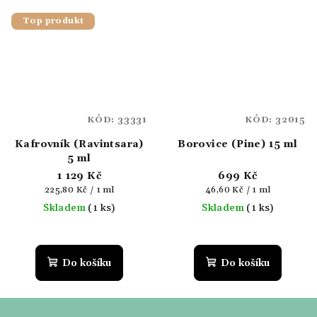
Top produkt
KÓD:
33331
KÓD:
32015
Kafrovník (Ravintsara)
Borovice (Pine) 15 ml
5 ml
1 129 Kč
699 Kč
Měrná
Měrná
225,80 Kč / 1 ml
46,60 Kč / 1 ml
cena:
cena:
Skladem
(1 ks)
Skladem
(1 ks)
Do košíku
Do košíku
Z