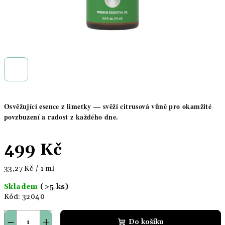
Osvěžující esence z limetky — svěží citrusová vůně pro okamžité
povzbuzení a radost z každého dne.
499 Kč
Měrná
33,27 Kč / 1 ml
cena:
Skladem
(>5 ks)
Kód:
32040
−
+
Do košíku