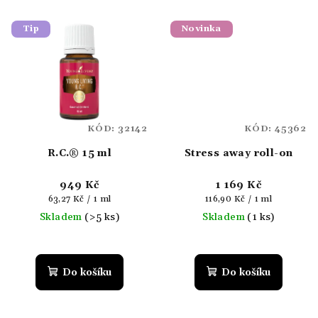
5
hvězdiček.
Tip
Novinka
KÓD:
32142
KÓD:
45362
R.C.® 15 ml
Stress away roll-on
949 Kč
1 169 Kč
Měrná
Měrná
63,27 Kč / 1 ml
116,90 Kč / 1 ml
cena:
cena:
Skladem
(>5 ks)
Skladem
(1 ks)
Do košíku
Do košíku