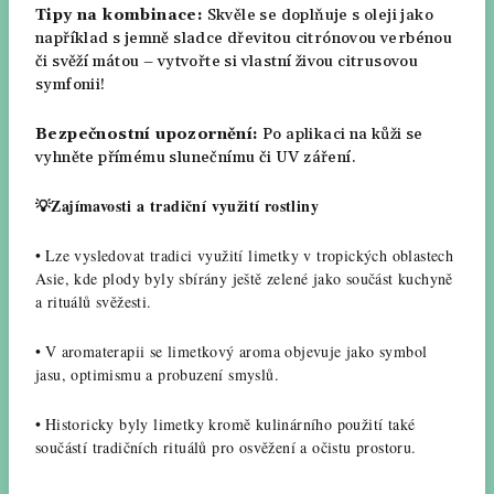
Tipy na kombinace:
Skvěle se doplňuje s oleji jako
například s jemně sladce dřevitou citrónovou verbénou
či svěží mátou – vytvořte si vlastní živou citrusovou
symfonii!
Bezpečnostní upozornění:
Po aplikaci na kůži se
vyhněte přímému slunečnímu či UV záření.
💡Zajímavosti a tradiční využití rostliny
•
Lze vysledovat tradici využití limetky v tropických oblastech
Asie, kde plody byly sbírány ještě zelené jako součást kuchyně
a rituálů svěžesti.
•
V aromaterapii se limetkový aroma objevuje jako symbol
jasu, optimismu a probuzení smyslů.
•
Historicky byly limetky kromě kulinárního použití také
součástí tradičních rituálů pro osvěžení a očistu prostoru.