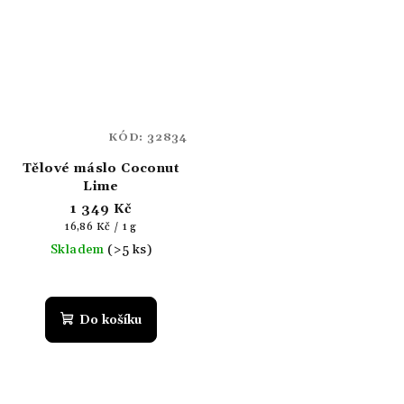
KÓD:
32834
Tělové máslo Coconut
Lime
1 349 Kč
Měrná
16,86 Kč / 1 g
cena:
Skladem
(>5 ks)
Do košíku