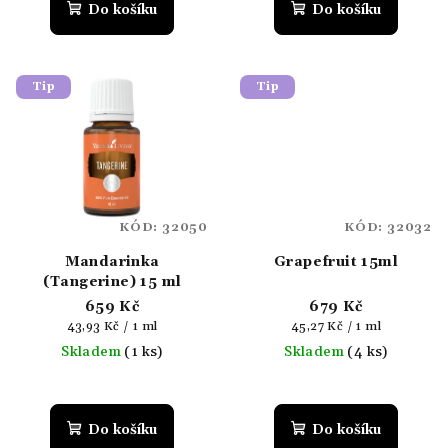
produktu
Do košíku
Do košíku
je
5,0
z
5
Tip
Tip
hvězdiček.
KÓD:
32050
KÓD:
32032
Mandarinka
Grapefruit 15ml
(Tangerine) 15 ml
659 Kč
679 Kč
Měrná
Měrná
43,93 Kč / 1 ml
45,27 Kč / 1 ml
cena:
cena:
Skladem
(1 ks)
Skladem
(4 ks)
Do košíku
Do košíku