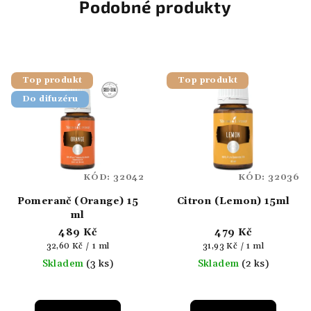
Podobné produkty
Top produkt
Top produkt
Do difuzéru
KÓD:
32042
KÓD:
32036
Pomeranč (Orange) 15
Citron (Lemon) 15ml
ml
489 Kč
479 Kč
Měrná
Měrná
32,60 Kč / 1 ml
31,93 Kč / 1 ml
cena:
cena:
Skladem
(3 ks)
Skladem
(2 ks)
Průměrné
hodnocení