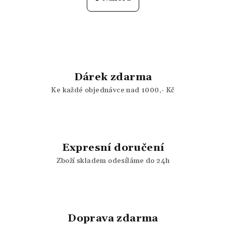
k
l
o
á
v
á
d
n
a
í
c
í
Dárek zdarma
p
r
Ke každé objednávce nad 1000,- Kč
v
k
y
v
Expresní doručení
ý
p
Zboží skladem odesíláme do 24h
i
s
u
Doprava zdarma