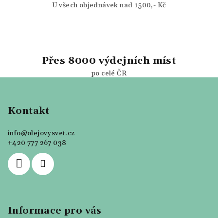
U všech objednávek nad 1500,- Kč
Přes 8000 výdejních míst
po celé ČR
Z
á
p
Kontakt
a
info
@
olejovysvet.cz
t
+420 777 267 038
í
Informace pro vás