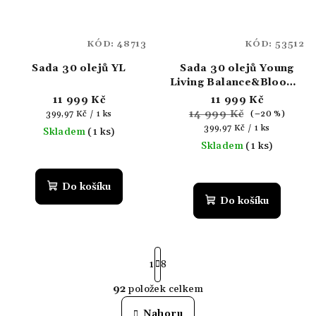
KÓD:
48713
KÓD:
53512
Sada 30 olejů YL
Sada 30 olejů Young
Living Balance&Bloom -
limitovaná edice
11 999 Kč
11 999 Kč
Měrná
14 999 Kč
399,97 Kč / 1 ks
(–20 %)
cena:
Měrná
399,97 Kč / 1 ks
Skladem
(1 ks)
cena:
Skladem
(1 ks)
Do košíku
Do košíku
S
t
1
8
r
92
položek celkem
á
O
n
v
Nahoru