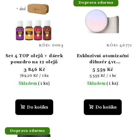
Doprava zdarma
ý
d
p
u
i
k
s
t
p
ů
KÓD:
0003
KÓD:
46771
r
Set 4 TOP olejů + dárek
Exkluzivní atomizační
o
pouzdro na 12 olejů
difuzér 4v1
d
AromaConnect Wake-
3 846 Kč
5 559 Kč
u
Up
Měrná
Měrná
769,20 Kč / 1 ks
5 559 Kč / 1 ks
k
cena:
cena:
Skladem
(1 ks)
Skladem
(1 ks)
t
ů
Do košíku
Do košíku
Doprava zdarma