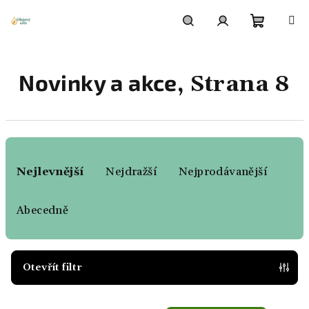
Přejít
na
obsah
Nákupn
Hledat
Přihlášení
Novinky a akce
, Strana 8
košík
Ř
a
Nejlevnější
Nejdražší
Nejprodávanější
z
e
Abecedně
n
í
p
Otevřít filtr
r
V
o