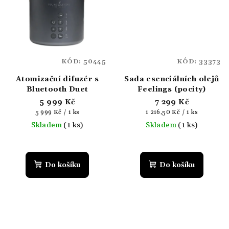
KÓD:
50445
KÓD:
33373
Atomizační difuzér s
Sada esenciálních olejů
Bluetooth Duet
Feelings (pocity)
5 999 Kč
7 299 Kč
Měrná
Měrná
5 999 Kč / 1 ks
1 216,50 Kč / 1 ks
cena:
cena:
Skladem
(1 ks)
Skladem
(1 ks)
Do košíku
Do košíku