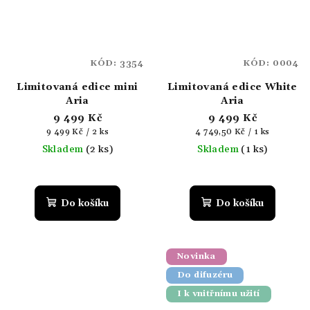
KÓD:
3354
KÓD:
0004
Limitovaná edice mini
Limitovaná edice White
Aria
Aria
9 499 Kč
9 499 Kč
Měrná
Měrná
9 499 Kč / 2 ks
4 749,50 Kč / 1 ks
cena:
cena:
Skladem
(2 ks)
Skladem
(1 ks)
Do košíku
Do košíku
Novinka
Do difuzéru
I k vnitřnímu užití