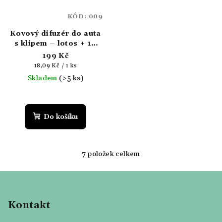
KÓD:
009
Kovový difuzér do auta
s klipem – lotos + 10
filcových podložek
199 Kč
Měrná
18,09 Kč / 1 ks
cena:
Skladem
(>5 ks)
Do košíku
7
položek celkem
O
v
Z
l
á
á
p
d
Kontakt
a
a