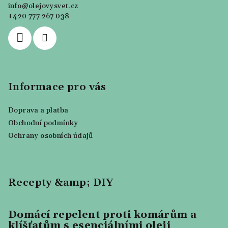
c
info
@
olejovysvet.cz
t
í
+420 777 267 038
í
p
r
v
k
y
Informace pro vás
v
ý
p
Doprava a platba
i
Obchodní podmínky
s
Ochrany osobních údajů
u
Recepty &amp; DIY
Domácí repelent proti komárům a
klíšťatům s esenciálními oleji