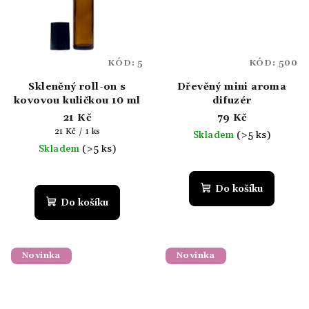
KÓD:
5
KÓD:
500
Skleněný roll-on s
Dřevěný mini aroma
kovovou kuličkou 10 ml
difuzér
21 Kč
79 Kč
Měrná
21 Kč / 1 ks
Skladem
(>5 ks)
cena:
Skladem
(>5 ks)
Do košíku
Do košíku
Novinka
Novinka