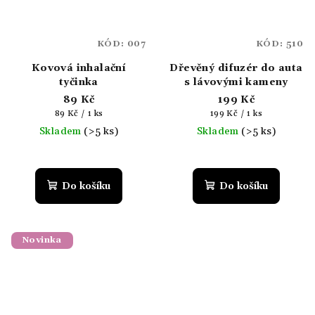
KÓD:
007
KÓD:
510
Kovová inhalační
Dřevěný difuzér do auta
tyčinka
s lávovými kameny
89 Kč
199 Kč
Měrná
Měrná
89 Kč / 1 ks
199 Kč / 1 ks
cena:
cena:
Skladem
(>5 ks)
Skladem
(>5 ks)
Do košíku
Do košíku
Novinka