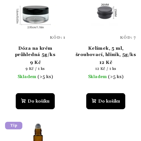
r
p
o
i
d
s
u
p
k
KÓD:
1
KÓD:
7
r
t
Dóza na krém
Kelímek, 5 ml,
o
ů
průhledná 5g/ks
šroubovací, hliník, 5g/ks
d
9 Kč
12 Kč
u
Měrná
Měrná
9 Kč / 1 ks
12 Kč / 1 ks
k
cena:
cena:
Skladem
(>5 ks)
Skladem
(>5 ks)
t
Průměrné
ů
hodnocení
produktu
Do košíku
Do košíku
je
5,0
z
5
Tip
hvězdiček.