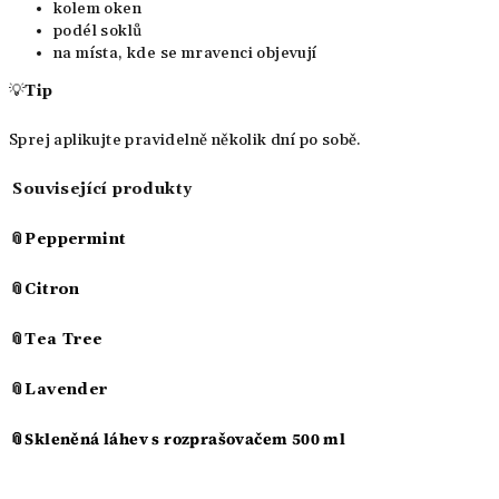
kolem oken
podél soklů
na místa, kde se mravenci objevují
💡
Tip
Sprej aplikujte pravidelně několik dní po sobě.
Související produkty
📎
Peppermint
📎
Citron
📎
Tea Tree
📎
Lavender
📎Skleněná láhev s rozprašovačem 500 ml