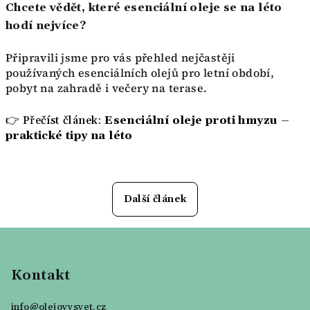
Chcete vědět, které esenciální oleje se na léto
hodí nejvíce?
Připravili jsme pro vás přehled nejčastěji
používaných esenciálních olejů pro letní období,
pobyt na zahradě i večery na terase.
👉 Přečíst článek:
Esenciální oleje proti hmyzu –
praktické tipy na léto
Další článek
Z
á
p
Kontakt
a
info
@
olejovysvet.cz