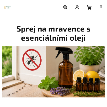
Přejít
na
obsah
Nákupn
Hledat
Přihlášení
Sprej na mravence s
košík
esenciálními oleji